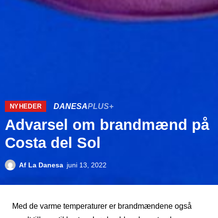
DANESA
PLUS+
NYHEDER
Advarsel om brandmænd på
Costa del Sol
Af
La Danesa
juni 13, 2022
Med de varme temperaturer er brandmændene også