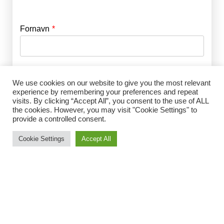
Fornavn
E-mail
*
Efternavn
Adgangskode
*
We use cookies on our website to give you the most relevant
experience by remembering your preferences and repeat
visits. By clicking “Accept All”, you consent to the use of ALL
Husk mig
the cookies. However, you may visit "Cookie Settings" to
E-mail
*
provide a controlled consent.
Cookie Settings
Accept All
Adgangskode
*
Gentag Adgangskode
*