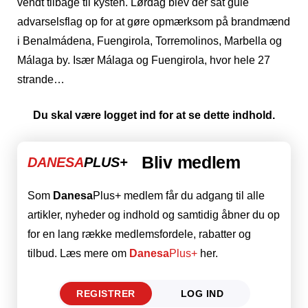
vendt tilbage til kysten. Lørdag blev der sat gule
advarselsflag op for at gøre opmærksom på brandmænd
i Benalmádena, Fuengirola, Torremolinos, Marbella og
Málaga by. Især Málaga og Fuengirola, hvor hele 27
strande…
Du skal være logget ind for at se dette indhold.
Bliv medlem
DANESA
PLUS+
Som
Danesa
Plus+ medlem får du adgang til alle
artikler, nyheder og indhold og samtidig åbner du op
for en lang række medlemsfordele, rabatter og
tilbud. Læs mere om
Danesa
Plus+
her.
REGISTRER
LOG IND