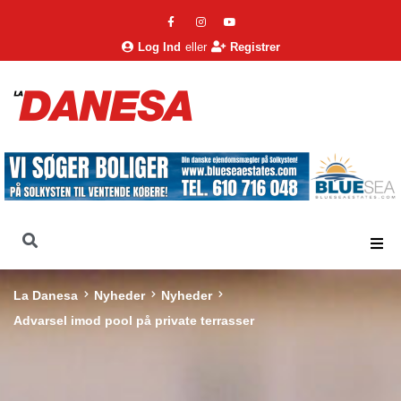
Log Ind
eller
Registrer
La Danesa
Nyheder
Nyheder
Advarsel imod pool på private terrasser