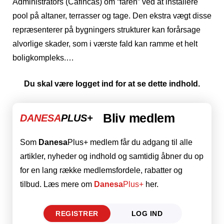
Administrators (Cafincas) om “faren” ved at installere
pool på altaner, terrasser og tage. Den ekstra vægt disse
repræsenterer på bygningers strukturer kan forårsage
alvorlige skader, som i værste fald kan ramme et helt
boligkompleks.…
Du skal være logget ind for at se dette indhold.
Bliv medlem
DANESA
PLUS+
Som
Danesa
Plus+ medlem får du adgang til alle
artikler, nyheder og indhold og samtidig åbner du op
for en lang række medlemsfordele, rabatter og
tilbud. Læs mere om
Danesa
Plus+
her.
REGISTRER
LOG IND