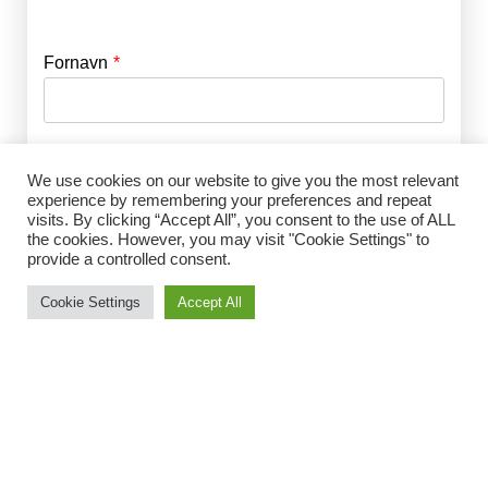
Fornavn
E-mail
*
Efternavn
Adgangskode
*
We use cookies on our website to give you the most relevant
experience by remembering your preferences and repeat
visits. By clicking “Accept All”, you consent to the use of ALL
Husk mig
the cookies. However, you may visit "Cookie Settings" to
E-mail
*
provide a controlled consent.
Cookie Settings
Accept All
Adgangskode
*
Gentag Adgangskode
*