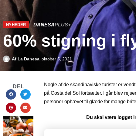
DANESA
PLUS+
NYHEDER
60% stigning i fl
Af
La Danesa
oktober 5, 2021
Nogle af de skandinaviske turister er vendt
DEL
på Costa del Sol fortsætter. I går blev rejse
personer ophævet til glæde for mange brite
Du skal være logget in