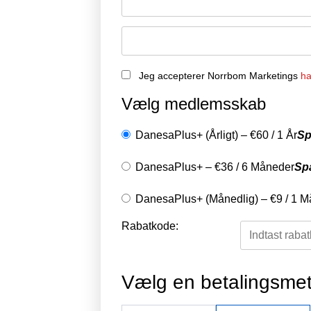
Jeg accepterer Norrbom Marketings
ha
Vælg medlemsskab
DanesaPlus+ (Årligt)
–
€
60
/
1 År
Sp
DanesaPlus+
–
€
36
/
6 Måneder
Sp
DanesaPlus+ (Månedlig)
–
€
9
/
1 M
Rabatkode:
Vælg en betalingsme