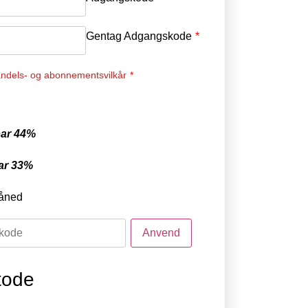
Gentag Adgangskode
*
ndels- og abonnementsvilkår
*
ar 44%
ar 33%
åned
tode