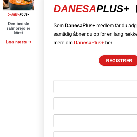
DANESA
PLUS+
DANESA
PLUS+
Den bedste
Som
Danesa
Plus+ medlem får du adgan
salmorejo er
kåret
samtidig åbner du op for en lang række
Læs næste
mere om
Danesa
Plus+
her.
REGISTRER
Husk mig