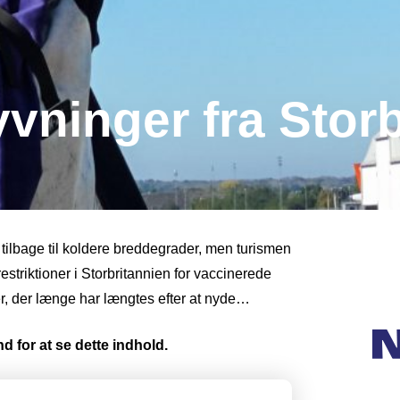
yvninger fra Stor
 tilbage til koldere breddegrader, men turismen
restriktioner i Storbritannien for vaccinerede
r, der længe har længtes efter at nyde…
d for at se dette indhold.