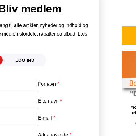
Bliv medlem
g til alle artikler, nyheder og indhold og
 medlemsfordele, rabatter og tilbud. Læs
LOG IND
Fornavn
E-mail
*
Efternavn
Adgangskode
*
E-mail
*
Adgangskode
*