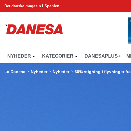
Det danske magasin i Spanien
NYHEDER
KATEGORIER
DANESAPLUS+
M
La Danesa
Nyheder
Nyheder
60% stigning i flyvninger fr