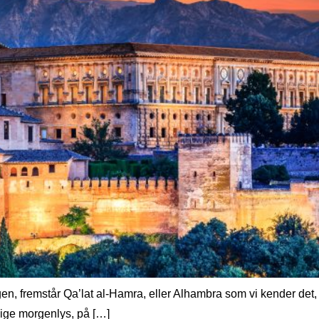
, fremstår Qa’lat al-Hamra, eller Alhambra som vi kender det,
dlige morgenlys, på […]