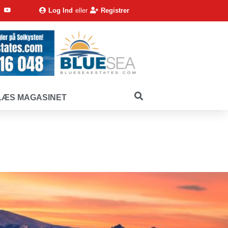
Log Ind
eller
Registrer
LÆS MAGASINET