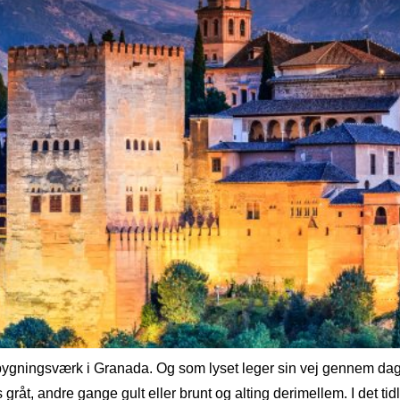
gningsværk i Granada. Og som lyset leger sin vej gennem dagen
 gråt, andre gange gult eller brunt og alting derimellem. I det ti