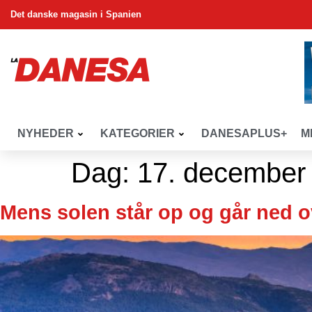
Det danske magasin i Spanien
NYHEDER
KATEGORIER
DANESAPLUS+
M
Dag:
17. december
Mens solen står op og går ned 