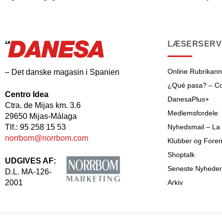
LÆSERSERV
Online Rubrikan
– Det danske magasin i Spanien
¿Qué pasa? – Cos
Centro Idea
DanesaPlus+
Ctra. de Mijas km. 3.6
Medlemsfordele
29650 Mijas-Málaga
Tlf.: 95 258 15 53
Nyhedsmail – La
norrbom@norrbom.com
Klubber og Foren
Shoptalk
UDGIVES AF:
Seneste Nyheder
D.L. MA-126-
2001
Arkiv