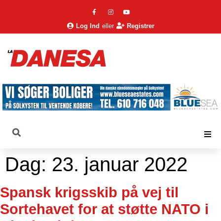
Log Ind
eller
Registrer
Dag:
23. januar 2022
Spansk krigsskib på vej til
Sortehavet for at støtte NATO i