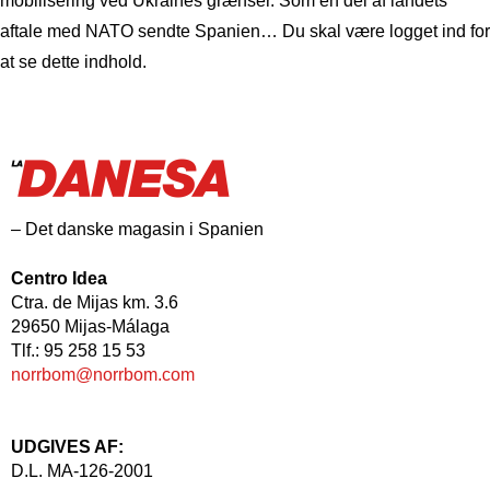
mobilisering ved Ukraines grænser. Som en del af landets
aftale med NATO sendte Spanien… Du skal være logget ind for
at se dette indhold.
– Det danske magasin i Spanien
Centro Idea
Ctra. de Mijas km. 3.6
29650 Mijas-Málaga
Tlf.: 95 258 15 53
norrbom@norrbom.com
UDGIVES AF:
D.L. MA-126-2001