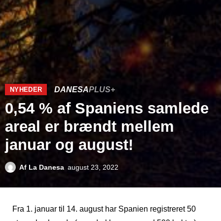
DANESA
PLUS+
NYHEDER
0,54 % af Spaniens samlede
areal er brændt mellem
januar og august!
Af
La Danesa
august 23, 2022
Fra 1. januar til 14. august har Spanien registreret 50