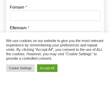
Fornavn
E-mail
*
Efternavn
Adgangskode
*
We use cookies on our website to give you the most relevant
experience by remembering your preferences and repeat
Husk mig
E-mail
*
visits. By clicking “Accept All”, you consent to the use of ALL
the cookies. However, you may visit "Cookie Settings" to
provide a controlled consent.
Cookie Settings
Accept All
Adgangskode
*
Gentag Adgangskode
*
Jeg accepterer Norrbom Marketings
handels- og