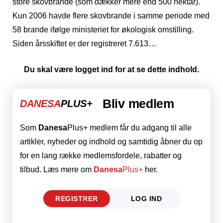
store skovbrande (som dækker mere end 500 hektar).
Kun 2006 havde flere skovbrande i samme periode med
58 brande ifølge ministeriet for økologisk omstilling.
Siden årsskiftet er der registreret 7.613…
Du skal være logget ind for at se dette indhold.
Bliv medlem
DANESA
PLUS+
Som
Danesa
Plus+ medlem får du adgang til alle
artikler, nyheder og indhold og samtidig åbner du op
for en lang række medlemsfordele, rabatter og
tilbud. Læs mere om
Danesa
Plus+
her.
REGISTRER
LOG IND